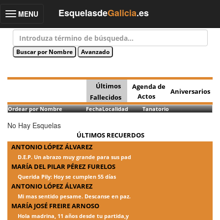
Esquelasde
Galicia
.es
MENU
Toggle
navigation
Últimos
Agenda de
Aniversarios
Actos
Fallecidos
Ordear por Nombre
Fecha
Localidad
Tanatorio
No Hay Esquelas
ÚLTIMOS RECUERDOS
ANTONIO LÓPEZ ÁLVAREZ
D.E.P. Un abrazo muy grande para sus pad
MARÍA DEL PILAR PÉREZ FURELOS
Querida Pily: Hoy se cumplen 55 días
ANTONIO LÓPEZ ÁLVAREZ
Mi mas sentido pesame. Descanse en paz.
MARÍA JOSÉ FREIRE ARNOSO
Hola madrina, 11 años desde tu partida,y