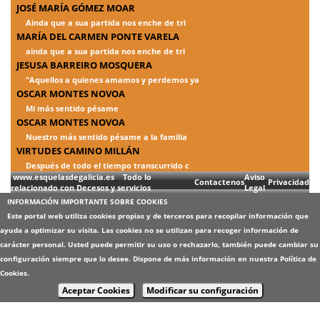
JOSÉ MARÍA GÓMEZ MOAR
Ainda que a sua partida nos enche de tri
MARÍA DEL CARMEN PONTE VARELA
ainda que a sua partida nos enche de tri
JESUSA BARREIRO MOSQUERA
"Aquellos a quienes amamos y perdemos ya
OSCAR MONTES NOVOA
Mi más sentido pésame
OSCAR MONTES NOVOA
Nuestro más sentido pésame a la familia
VIRTUDES CAMINO MILLÁN
Después de todo el tiempo transcurrido c
www.esquelasdegalicia.es Todo lo
Aviso
Contactenos
Privacidad
relacionado con Decesos y servicios
Legal
INFORMACIÓN IMPORTANTE SOBRE COOKIES
Este portal web utiliza cookies propias y de terceros para recopilar información que
ayuda a optimizar su visita. Las cookies no se utilizan para recoger información de
carácter personal. Usted puede permitir su uso o rechazarlo, también puede cambiar su
configuración siempre que lo desee. Dispone de más información en nuestra
Política de
Cookies
.