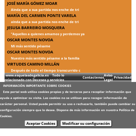
JOSÉ MARÍA GÓMEZ MOAR
Ainda que a sua partida nos enche de tri
MARÍA DEL CARMEN PONTE VARELA
ainda que a sua partida nos enche de tri
JESUSA BARREIRO MOSQUERA
"Aquellos a quienes amamos y perdemos ya
OSCAR MONTES NOVOA
Mi más sentido pésame
OSCAR MONTES NOVOA
Nuestro más sentido pésame a la familia
VIRTUDES CAMINO MILLÁN
Después de todo el tiempo transcurrido c
www.esquelasdegalicia.es Todo lo
Aviso
Contactenos
Privacidad
relacionado con Decesos y servicios
Legal
INFORMACIÓN IMPORTANTE SOBRE COOKIES
Este portal web utiliza cookies propias y de terceros para recopilar información que
ayuda a optimizar su visita. Las cookies no se utilizan para recoger información de
carácter personal. Usted puede permitir su uso o rechazarlo, también puede cambiar su
configuración siempre que lo desee. Dispone de más información en nuestra
Política de
Cookies
.