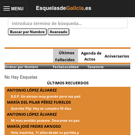
Esquelasde
Galicia
.es
MENU
Toggle
navigation
Últimos
Agenda de
Aniversarios
Actos
Fallecidos
Ordear por Nombre
Fecha
Localidad
Tanatorio
No Hay Esquelas
ÚLTIMOS RECUERDOS
ANTONIO LÓPEZ ÁLVAREZ
D.E.P. Un abrazo muy grande para sus pad
MARÍA DEL PILAR PÉREZ FURELOS
Querida Pily: Hoy se cumplen 55 días
ANTONIO LÓPEZ ÁLVAREZ
Mi mas sentido pesame. Descanse en paz.
MARÍA JOSÉ FREIRE ARNOSO
Hola madrina, 11 años desde tu partida,y