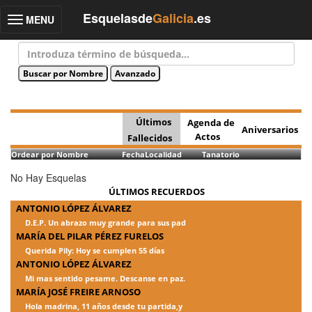
Esquelasde
Galicia
.es
MENU
Toggle
navigation
Últimos
Agenda de
Aniversarios
Actos
Fallecidos
Ordear por Nombre
Fecha
Localidad
Tanatorio
No Hay Esquelas
ÚLTIMOS RECUERDOS
ANTONIO LÓPEZ ÁLVAREZ
D.E.P. Un abrazo muy grande para sus pad
MARÍA DEL PILAR PÉREZ FURELOS
Querida Pily: Hoy se cumplen 55 días
ANTONIO LÓPEZ ÁLVAREZ
Mi mas sentido pesame. Descanse en paz.
MARÍA JOSÉ FREIRE ARNOSO
Hola madrina, 11 años desde tu partida,y