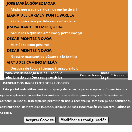
JOSÉ MARÍA GÓMEZ MOAR
Ainda que a sua partida nos enche de tri
MARÍA DEL CARMEN PONTE VARELA
ainda que a sua partida nos enche de tri
JESUSA BARREIRO MOSQUERA
"Aquellos a quienes amamos y perdemos ya
OSCAR MONTES NOVOA
Mi más sentido pésame
OSCAR MONTES NOVOA
Nuestro más sentido pésame a la familia
VIRTUDES CAMINO MILLÁN
Después de todo el tiempo transcurrido c
www.esquelasdegalicia.es Todo lo
Aviso
Contactenos
Privacidad
relacionado con Decesos y servicios
Legal
INFORMACIÓN IMPORTANTE SOBRE COOKIES
Este portal web utiliza cookies propias y de terceros para recopilar información que
ayuda a optimizar su visita. Las cookies no se utilizan para recoger información de
carácter personal. Usted puede permitir su uso o rechazarlo, también puede cambiar su
configuración siempre que lo desee. Dispone de más información en nuestra
Política de
Cookies
.