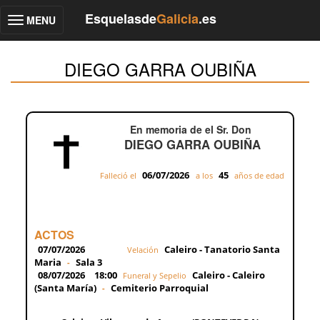
Esquelasde
Galicia
.es
MENU
Toggle
navigation
DIEGO GARRA OUBIÑA
En memoria de el Sr. Don
DIEGO GARRA OUBIÑA
06/07/2026
45
Falleció el
a los
años de edad
ACTOS
07/07/2026
Caleiro - Tanatorio Santa
Velación
Maria
Sala 3
-
08/07/2026
18:00
Caleiro - Caleiro
Funeral y Sepelio
(Santa María)
Cemiterio Parroquial
-