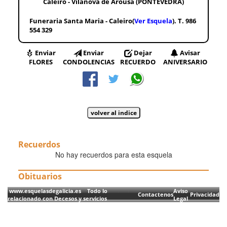
Caleiro - Vilanova de Arousa (PONTEVEDRA)
Funeraria Santa Maria - Caleiro(
Ver Esquela
). T. 986
554 329
Enviar
Enviar
Dejar
Avisar
FLORES
CONDOLENCIAS
RECUERDO
ANIVERSARIO
Recuerdos
No hay recuerdos para esta esquela
Obituarios
www.esquelasdegalicia.es Todo lo
Aviso
Contactenos
Privacidad
relacionado con Decesos y servicios
Legal