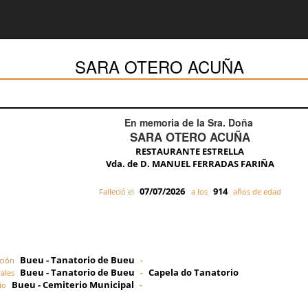
SARA OTERO ACUÑA
En memoria de la Sra. Doña
SARA OTERO ACUÑA
RESTAURANTE ESTRELLA
Vda. de D. MANUEL FERRADAS FARIÑA
07/07/2026
914
Falleció el
a los
años de edad
Bueu - Tanatorio de Bueu
ción
-
Bueu - Tanatorio de Bueu
Capela do Tanatorio
ales
-
Bueu - Cemiterio Municipal
io
-