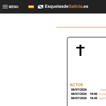
Esquelasde
Galicia
.es
MENU
Toggle
navigation
ACTOS
08/07/2026
Vela
08/07/2026
18:00
Funer
08/07/2026
18:45
Sepel