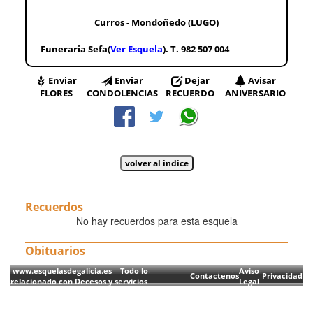
Curros - Mondoñedo (LUGO)
Funeraria Sefa(
Ver Esquela
). T. 982 507 004
Enviar
Enviar
Dejar
Avisar
FLORES
CONDOLENCIAS
RECUERDO
ANIVERSARIO
Recuerdos
No hay recuerdos para esta esquela
Obituarios
www.esquelasdegalicia.es Todo lo
Aviso
Contactenos
Privacidad
relacionado con Decesos y servicios
Legal