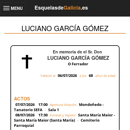
Esquelasde
Galicia
.es
MENU
Toggle
navigation
LUCIANO GARCÍA GÓMEZ
En memoria de el Sr. Don
LUCIANO GARCÍA GÓMEZ
O Ferrador
06/07/2026
68
Falleció el
a los
años de edad
ACTOS
07/07/2026
17:00
Mondoñedo -
Apertura Velación
Tanatorio SEFA
Sala 1
-
08/07/2026
17:30
Santa María Maior -
Funeral y Sepelio
Santa María Maior (Santa María)
Cemiterio
-
Parroquial