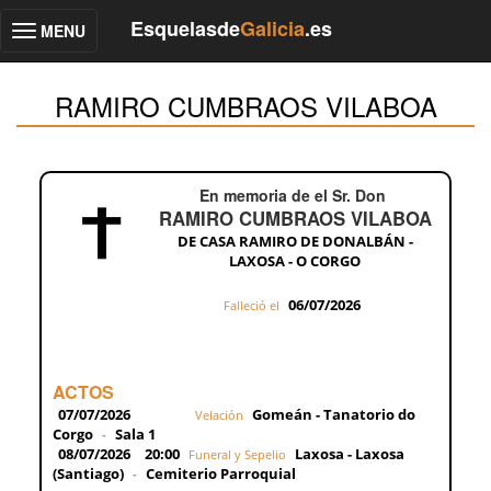
Esquelasde
Galicia
.es
MENU
Toggle
navigation
RAMIRO CUMBRAOS VILABOA
En memoria de el Sr. Don
RAMIRO CUMBRAOS VILABOA
DE CASA RAMIRO DE DONALBÁN -
LAXOSA - O CORGO
06/07/2026
Falleció el
ACTOS
07/07/2026
Gomeán - Tanatorio do
Velación
Corgo
Sala 1
-
08/07/2026
20:00
Laxosa - Laxosa
Funeral y Sepelio
(Santiago)
Cemiterio Parroquial
-