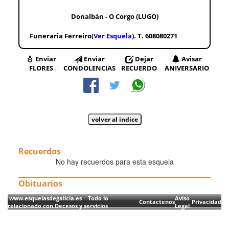
Donalbán - O Corgo (LUGO)
Funeraria Ferreiro(
Ver Esquela
). T. 608080271
Enviar
Enviar
Dejar
Avisar
FLORES
CONDOLENCIAS
RECUERDO
ANIVERSARIO
Recuerdos
No hay recuerdos para esta esquela
Obituarios
www.esquelasdegalicia.es Todo lo
Aviso
Contactenos
Privacidad
relacionado con Decesos y servicios
Legal