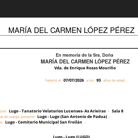
MARÍA DEL CARMEN LÓPEZ PÉREZ
En memoria de la Sra. Doña
MARÍA DEL CARMEN LÓPEZ PÉREZ
Vda. de Enrique Rozas Mouriño
07/07/2026
93
Falleció el
a los
años de edad
Lugo - Tanatorio Velatorios Lucenses- As Arieiras
Sala 8
ción
-
Lugo - Lugo (San Antonio de Padua)
al de cuerpo presente
-
Lugo - Cemiterio Municipal San Froilán
io
-
Lugo - Lugo (LUGO)