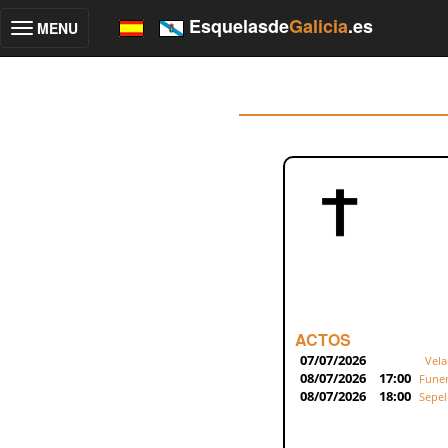
Esquelasde
Galicia
.es
MENU
Toggle
navigation
ACTOS
07/07/2026
Vela
08/07/2026
17:00
Funer
08/07/2026
18:00
Sepel