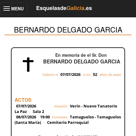
Esquelasde
Galicia
.es
MENU
Toggle
navigation
BERNARDO DELGADO GARCIA
En memoria de el Sr. Don
BERNARDO DELGADO GARCIA
07/07/2026
52
Falleció el
a los
años de edad
ACTOS
07/07/2026
Verín - Nuevo Tanatorio
Velación
La Paz
Sala 2
-
08/07/2026
19:00
Tamaguelos - Tamaguelos
Funerales
(Santa María)
Cemiterio Parroquial
-