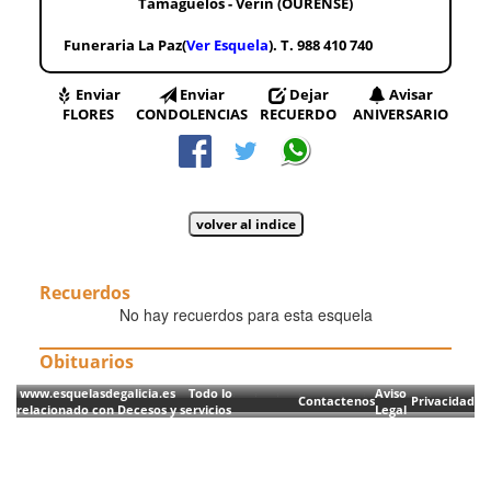
Tamaguelos - Verín (OURENSE)
Funeraria La Paz(
Ver Esquela
). T. 988 410 740
Enviar
Enviar
Dejar
Avisar
FLORES
CONDOLENCIAS
RECUERDO
ANIVERSARIO
Recuerdos
No hay recuerdos para esta esquela
Obituarios
www.esquelasdegalicia.es Todo lo
Aviso
Contactenos
Privacidad
relacionado con Decesos y servicios
Legal