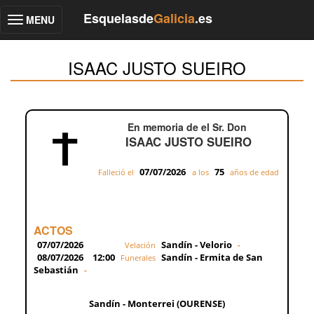
Esquelasde
Galicia
.es
MENU
Toggle
navigation
ISAAC JUSTO SUEIRO
En memoria de el Sr. Don
ISAAC JUSTO SUEIRO
07/07/2026
75
Falleció el
a los
años de edad
ACTOS
07/07/2026
Sandín - Velorio
Velación
-
08/07/2026
12:00
Sandín - Ermita de San
Funerales
Sebastián
-
Sandín - Monterrei (OURENSE)