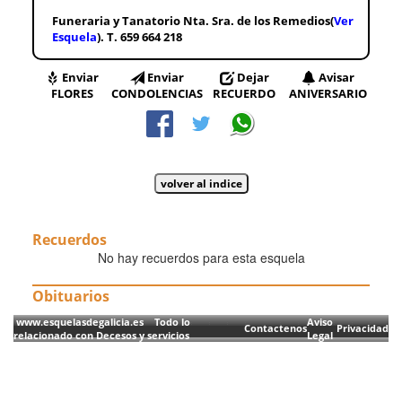
Funeraria y Tanatorio Nta. Sra. de los Remedios(
Ver
Esquela
). T. 659 664 218
Enviar
Enviar
Dejar
Avisar
FLORES
CONDOLENCIAS
RECUERDO
ANIVERSARIO
Recuerdos
No hay recuerdos para esta esquela
Obituarios
www.esquelasdegalicia.es Todo lo
Aviso
Contactenos
Privacidad
relacionado con Decesos y servicios
Legal