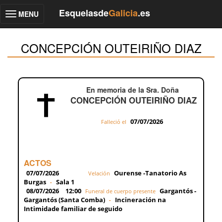
Esquelasde
Galicia
.es
MENU
Toggle
navigation
CONCEPCIÓN OUTEIRIÑO DIAZ
En memoria de la Sra. Doña
CONCEPCIÓN OUTEIRIÑO DIAZ
07/07/2026
Falleció el
ACTOS
07/07/2026
Ourense -Tanatorio As
Velación
Burgas
Sala 1
-
08/07/2026
12:00
Gargantós -
Funeral de cuerpo presente
Gargantós (Santa Comba)
Incineración na
-
Intimidade familiar de seguido