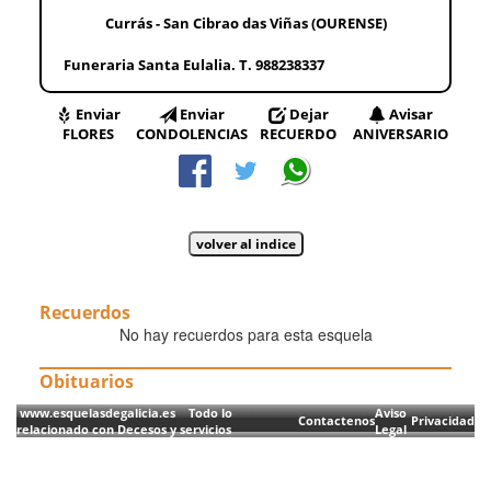
Currás - San Cibrao das Viñas (OURENSE)
Funeraria Santa Eulalia. T. 988238337
Enviar
Enviar
Dejar
Avisar
FLORES
CONDOLENCIAS
RECUERDO
ANIVERSARIO
Recuerdos
No hay recuerdos para esta esquela
Obituarios
www.esquelasdegalicia.es Todo lo
Aviso
Contactenos
Privacidad
relacionado con Decesos y servicios
Legal