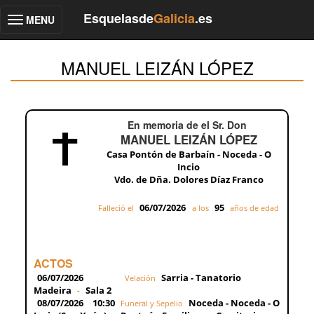
Esquelasde
Galicia
.es
MENU
Toggle
navigation
MANUEL LEIZÁN LÓPEZ
En memoria de el Sr. Don
MANUEL LEIZÁN LÓPEZ
Casa Pontón de Barbaín - Noceda - O
Incio
Vdo. de Dña. Dolores Díaz Franco
06/07/2026
95
Falleció el
a los
años de edad
ACTOS
06/07/2026
Sarria - Tanatorio
Velación
Madeira
Sala 2
-
08/07/2026
10:30
Noceda - Noceda - O
Funeral y Sepelio