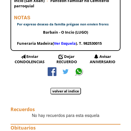
Incio (San Xoán)
Panteón Familiar no Cemiterio
-
parroquial
NOTAS
Por expreso desexo da familia prégase non envien frores
Barbaín - O Incio (LUGO)
Funeraria Madeira(
Ver Esquela
). T. 982530015
Enviar
Dejar
Avisar
CONDOLENCIAS
RECUERDO
ANIVERSARIO
Recuerdos
No hay recuerdos para esta esquela
Obituarios