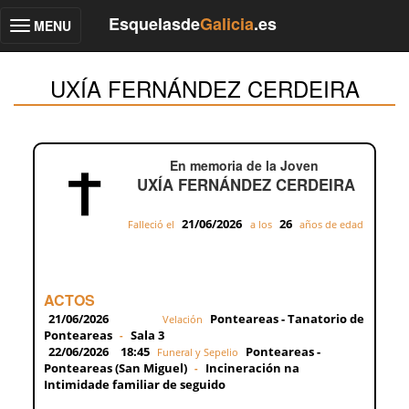
Esquelasde
Galicia
.es
MENU
Toggle
navigation
UXÍA FERNÁNDEZ CERDEIRA
En memoria de la Joven
UXÍA FERNÁNDEZ CERDEIRA
21/06/2026
26
Falleció el
a los
años de edad
ACTOS
21/06/2026
Ponteareas - Tanatorio de
Velación
Ponteareas
Sala 3
-
22/06/2026
18:45
Ponteareas -
Funeral y Sepelio
Ponteareas (San Miguel)
Incineración na
-
Intimidade familiar de seguido