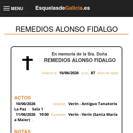
Esquelasde
Galicia
.es
MENU
Toggle
navigation
REMEDIOS ALONSO FIDALGO
En memoria de la Sra. Doña
REMEDIOS ALONSO FIDALGO
10/06/2026
87
Falleció el
a los
años de edad
ACTOS
10/06/2026
Verín - Antiguo Tanatorio
Velación
La Paz
Sala 1
-
11/06/2026
19:00
Verín - Verín (Santa María
Funerales
a Maior)
-
NOTAS