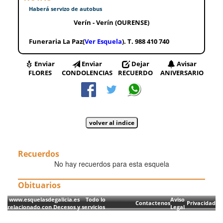
Haberá servizo de autobus
Verín - Verín (OURENSE)
Funeraria La Paz(
Ver Esquela
). T. 988 410 740
Enviar
Enviar
Dejar
Avisar
FLORES
CONDOLENCIAS
RECUERDO
ANIVERSARIO
Recuerdos
No hay recuerdos para esta esquela
Obituarios
www.esquelasdegalicia.es Todo lo
Aviso
Contactenos
Privacidad
relacionado con Decesos y servicios
Legal