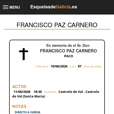
Esquelasde
Galicia
.es
MENU
Toggle
navigation
FRANCISCO PAZ CARNERO
En memoria de el Sr. Don
FRANCISCO PAZ CARNERO
PACO
10/06/2026
87
Falleció el
a los
años de edad
ACTOS
11/06/2026
18:30
Castrelo do Val - Castrelo
Funerales
do Val (Santa María)
-
NOTAS
DIRECTO A IGREXA