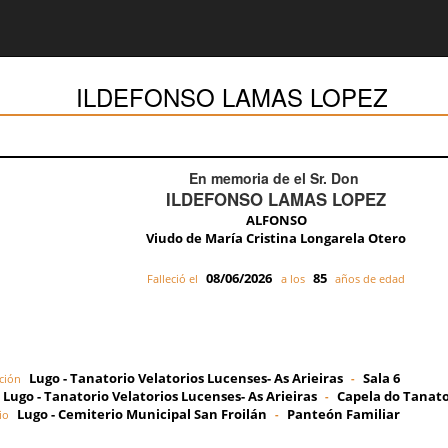
ILDEFONSO LAMAS LOPEZ
En memoria de el Sr. Don
ILDEFONSO LAMAS LOPEZ
ALFONSO
Viudo de María Cristina Longarela Otero
08/06/2026
85
Falleció el
a los
años de edad
Lugo - Tanatorio Velatorios Lucenses- As Arieiras
Sala 6
ción
-
Lugo - Tanatorio Velatorios Lucenses- As Arieiras
Capela do Tanato
-
Lugo - Cemiterio Municipal San Froilán
Panteón Familiar
io
-