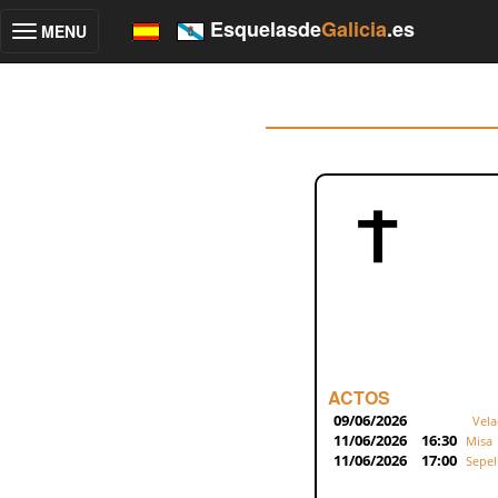
Esquelasde
Galicia
.es
MENU
Toggle
navigation
ACTOS
09/06/2026
Vela
11/06/2026
16:30
Misa
11/06/2026
17:00
Sepel