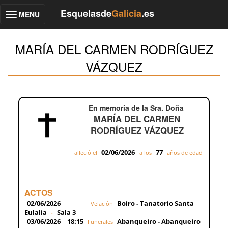
Esquelasde
Galicia
.es
MENU
Toggle
navigation
MARÍA DEL CARMEN RODRÍGUEZ
VÁZQUEZ
En memoria de la Sra. Doña
MARÍA DEL CARMEN
RODRÍGUEZ VÁZQUEZ
02/06/2026
77
Falleció el
a los
años de edad
ACTOS
02/06/2026
Boiro - Tanatorio Santa
Velación
Eulalia
Sala 3
-
03/06/2026
18:15
Abanqueiro - Abanqueiro
Funerales