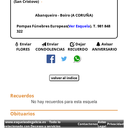
(San Cristovo)
-
Abanqueiro - Boiro (A CORUÑA)
Pompas Fúnebres Europeas(
Ver Esquela
). T. 981 848
322
Enviar
Enviar
Dejar
Avisar
FLORES
CONDOLENCIAS
RECUERDO
ANIVERSARIO
Recuerdos
No hay recuerdos para esta esquela
Obituarios
www.esquelasdegalicia.es Todo lo
Aviso
Contactenos
Privacidad
relacionado con Decesos y servicios
Legal