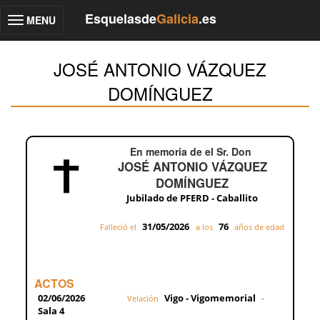
Esquelasde
Galicia
.es
MENU
Toggle
navigation
JOSÉ ANTONIO VÁZQUEZ
DOMÍNGUEZ
En memoria de el Sr. Don
JOSÉ ANTONIO VÁZQUEZ
DOMÍNGUEZ
Jubilado de PFERD - Caballito
31/05/2026
76
Falleció el
a los
años de edad
ACTOS
02/06/2026
Vigo - Vigomemorial
Velación
-
Sala 4