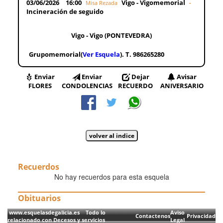
03/06/2026
16:00
Vigo - Vigomemorial
Misa Rezada
-
Incineración de seguido
Vigo - Vigo (PONTEVEDRA)
Grupomemorial(
Ver Esquela
). T. 986265280
Enviar
Enviar
Dejar
Avisar
FLORES
CONDOLENCIAS
RECUERDO
ANIVERSARIO
Recuerdos
No hay recuerdos para esta esquela
Obituarios
www.esquelasdegalicia.es Todo lo
Aviso
Contactenos
Privacidad
relacionado con Decesos y servicios
Legal