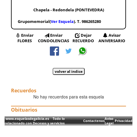
Chapela - Redondela (PONTEVEDRA)
Grupomemorial(
Ver Esquela
). T. 986265280
Enviar
Enviar
Dejar
Avisar
FLORES
CONDOLENCIAS
RECUERDO
ANIVERSARIO
Recuerdos
No hay recuerdos para esta esquela
Obituarios
www.esquelasdegalicia.es Todo lo
Aviso
Contactenos
Privacidad
relacionado con Decesos y servicios
Legal