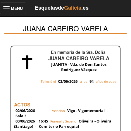
Esquelasde
Galicia
.es
MENU
Toggle
navigation
JUANA CABEIRO VARELA
En memoria de la Sra. Doña
JUANA CABEIRO VARELA
JUANITA - Vda. de Don Santos
Rodríguez Vázquez
02/06/2026
94
Falleció el
a los
años de edad
ACTOS
02/06/2026
Vigo - Vigomemorial
Velación
-
Sala 3
03/06/2026
16:45
Oliveira - Oliveira
Funeral y Sepelio
(Santiago)
Cemiterio Parroquial
-