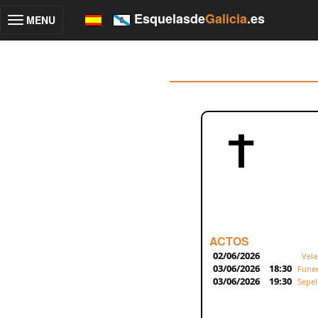
Esquelasde
Galicia
.es
MENU
Toggle
navigation
ACTOS
02/06/2026
Vela
03/06/2026
18:30
Funer
03/06/2026
19:30
Sepel