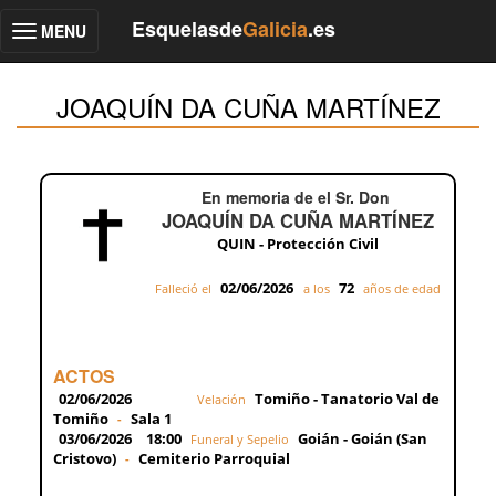
Esquelasde
Galicia
.es
MENU
Toggle
navigation
JOAQUÍN DA CUÑA MARTÍNEZ
En memoria de el Sr. Don
JOAQUÍN DA CUÑA MARTÍNEZ
QUIN - Protección Civil
02/06/2026
72
Falleció el
a los
años de edad
ACTOS
02/06/2026
Tomiño - Tanatorio Val de
Velación
Tomiño
Sala 1
-
03/06/2026
18:00
Goián - Goián (San
Funeral y Sepelio
Cristovo)
Cemiterio Parroquial
-