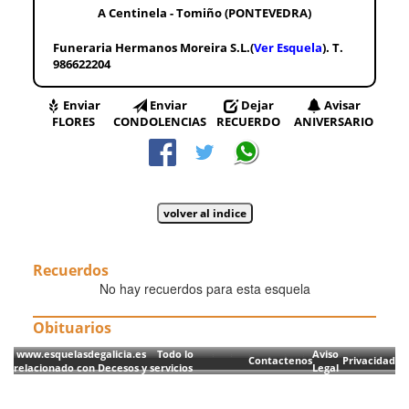
A Centinela - Tomiño (PONTEVEDRA)
Funeraria Hermanos Moreira S.L.(
Ver Esquela
). T.
986622204
Enviar
Enviar
Dejar
Avisar
FLORES
CONDOLENCIAS
RECUERDO
ANIVERSARIO
Recuerdos
No hay recuerdos para esta esquela
Obituarios
www.esquelasdegalicia.es Todo lo
Aviso
Contactenos
Privacidad
relacionado con Decesos y servicios
Legal