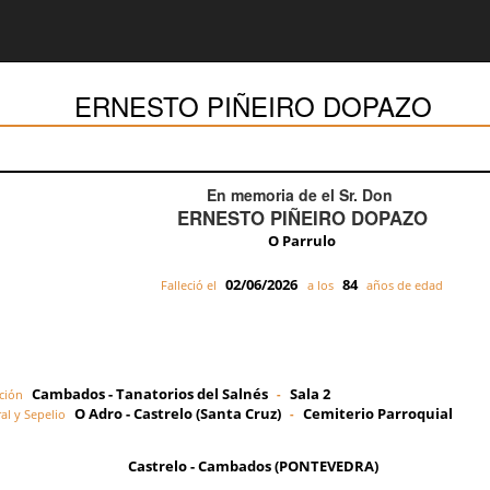
ERNESTO PIÑEIRO DOPAZO
En memoria de el Sr. Don
ERNESTO PIÑEIRO DOPAZO
O Parrulo
02/06/2026
84
Falleció el
a los
años de edad
Cambados - Tanatorios del Salnés
Sala 2
ción
-
O Adro - Castrelo (Santa Cruz)
Cemiterio Parroquial
al y Sepelio
-
Castrelo - Cambados (PONTEVEDRA)