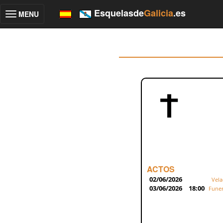
Esquelasde
Galicia
.es
MENU
Toggle
navigation
ACTOS
02/06/2026
Vela
03/06/2026
18:00
Funer