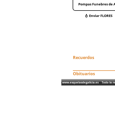
Pompas Funebres de A
Enviar FLORES
Recuerdos
Obituarios
www.esquelasdegalicia.es Todo lo re