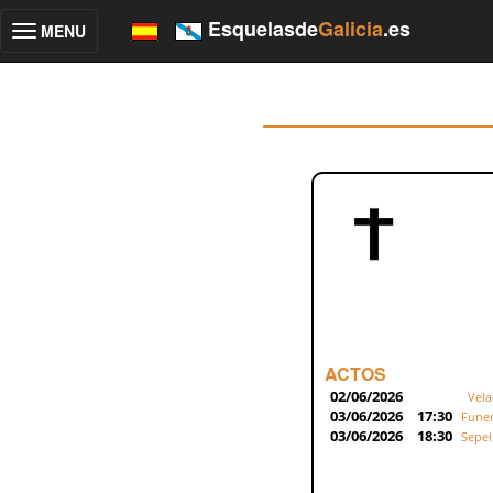
Esquelasde
Galicia
.es
MENU
Toggle
navigation
ACTOS
02/06/2026
Vela
03/06/2026
17:30
Funer
03/06/2026
18:30
Sepel