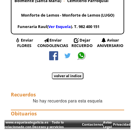
Bolmente (Santa María)
Cemiterio Parroquial
-
Monforte de Lemos - Monforte de Lemos (LUGO)
Funeraria Raul(
Ver Esquela
). T. 982 400 151
Enviar
Enviar
Dejar
Avisar
FLORES
CONDOLENCIAS
RECUERDO
ANIVERSARIO
Recuerdos
No hay recuerdos para esta esquela
Obituarios
www.esquelasdegalicia.es Todo lo
Aviso
Contactenos
Privacidad
relacionado con Decesos y servicios
Legal