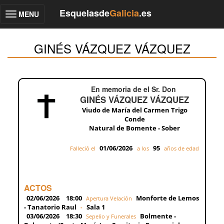
Esquelasde
Galicia
.es
MENU
Toggle
navigation
GINÉS VÁZQUEZ VÁZQUEZ
En memoria de el Sr. Don
GINÉS VÁZQUEZ VÁZQUEZ
Viudo de María del Carmen Trigo
Conde
Natural de Bomente - Sober
01/06/2026
95
Falleció el
a los
años de edad
ACTOS
02/06/2026
18:00
Monforte de Lemos
Apertura Velación
- Tanatorio Raul
Sala 1
-
03/06/2026
18:30
Bolmente -
Sepelio y Funerales