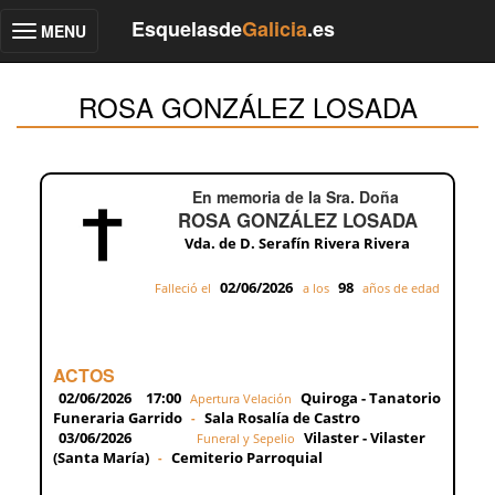
Esquelasde
Galicia
.es
MENU
Toggle
navigation
ROSA GONZÁLEZ LOSADA
En memoria de la Sra. Doña
ROSA GONZÁLEZ LOSADA
Vda. de D. Serafín Rivera Rivera
02/06/2026
98
Falleció el
a los
años de edad
ACTOS
02/06/2026
17:00
Quiroga - Tanatorio
Apertura Velación
Funeraria Garrido
Sala Rosalía de Castro
-
03/06/2026
Vilaster - Vilaster
Funeral y Sepelio
(Santa María)
Cemiterio Parroquial
-