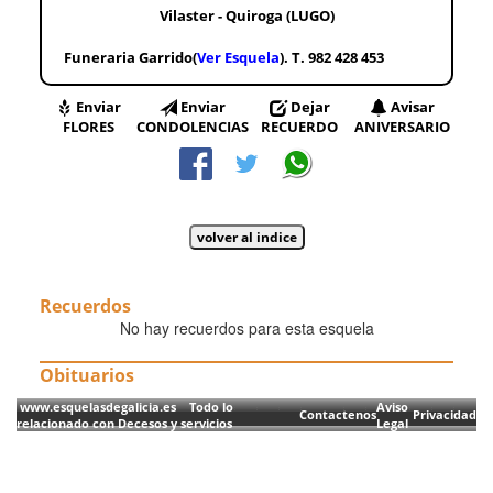
Vilaster - Quiroga (LUGO)
Funeraria Garrido(
Ver Esquela
). T. 982 428 453
Enviar
Enviar
Dejar
Avisar
FLORES
CONDOLENCIAS
RECUERDO
ANIVERSARIO
Recuerdos
No hay recuerdos para esta esquela
Obituarios
www.esquelasdegalicia.es Todo lo
Aviso
Contactenos
Privacidad
relacionado con Decesos y servicios
Legal