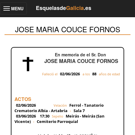
Esquelasde
Galicia
.es
MENU
Toggle
navigation
JOSE MARIA COUCE FORNOS
En memoria de el Sr. Don
JOSE MARIA COUCE FORNOS
02/06/2026
88
Falleció el
a los
años de edad
ACTOS
02/06/2026
Ferrol - Tanatorio
Velación
Crematorio Albia - Artabria
Sala 7
-
03/06/2026
17:30
Meirás - Meirás (San
Sepelio
Vicente)
Cemiterio Parroquial
-