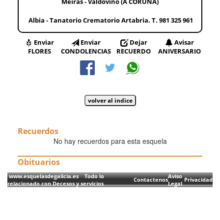
Meirás - Valdoviño (A CORUÑA)
Albia - Tanatorio Crematorio Artabria. T. 981 325 961
Enviar
Enviar
Dejar
Avisar
FLORES
CONDOLENCIAS
RECUERDO
ANIVERSARIO
Recuerdos
No hay recuerdos para esta esquela
Obituarios
www.esquelasdegalicia.es Todo lo
Aviso
Contactenos
Privacidad
relacionado con Decesos y servicios
Legal