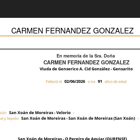
CARMEN FERNANDEZ GONZALEZ
En memoria de la Sra. Doña
CARMEN FERNANDEZ GONZALEZ
Viuda de Genserico A. Cid González - Gensarito
02/06/2026
91
Falleció el
a los
años de edad
San Xoán de Moreiras - Velorio
ción
-
San Xoán de Moreiras - San Xoán de Moreiras (San Xoán)
al y Sepelio
-
San Xoán de Moreiras - O Pereiro de Aguiar (OURENSE)