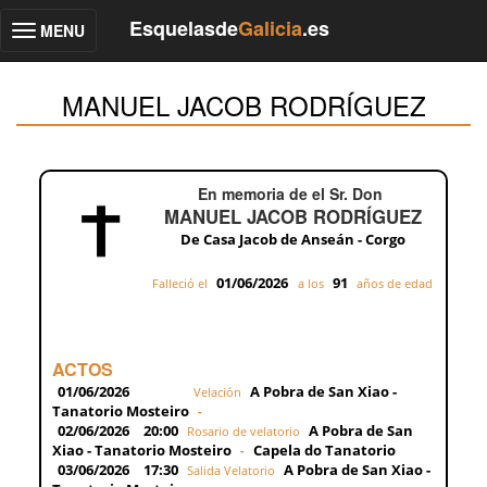
Esquelasde
Galicia
.es
MENU
Toggle
navigation
MANUEL JACOB RODRÍGUEZ
En memoria de el Sr. Don
MANUEL JACOB RODRÍGUEZ
De Casa Jacob de Anseán - Corgo
01/06/2026
91
Falleció el
a los
años de edad
ACTOS
01/06/2026
A Pobra de San Xiao -
Velación
Tanatorio Mosteiro
-
02/06/2026
20:00
A Pobra de San
Rosario de velatorio
Xiao - Tanatorio Mosteiro
Capela do Tanatorio
-
03/06/2026
17:30
A Pobra de San Xiao -
Salida Velatorio