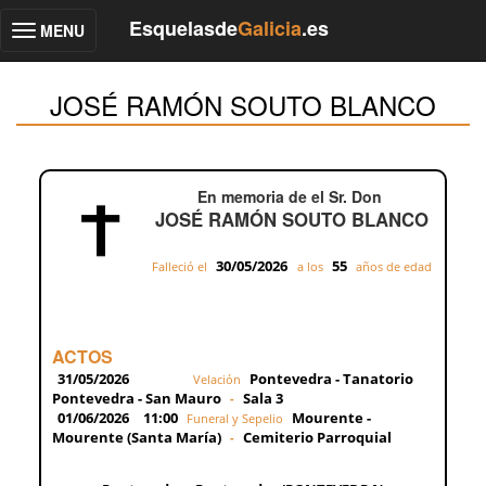
Esquelasde
Galicia
.es
MENU
Toggle
navigation
JOSÉ RAMÓN SOUTO BLANCO
En memoria de el Sr. Don
JOSÉ RAMÓN SOUTO BLANCO
30/05/2026
55
Falleció el
a los
años de edad
ACTOS
31/05/2026
Pontevedra - Tanatorio
Velación
Pontevedra - San Mauro
Sala 3
-
01/06/2026
11:00
Mourente -
Funeral y Sepelio
Mourente (Santa María)
Cemiterio Parroquial
-