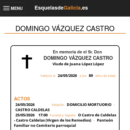
Esquelasde
Galicia
.es
MENU
Toggle
navigation
DOMINGO VÁZQUEZ CASTRO
En memoria de el Sr. Don
DOMINGO VÁZQUEZ CASTRO
Viudo de Juana López López
24/05/2026
89
Falleció el
a los
años de edad
ACTOS
24/05/2026
DOMICILIO MORTUORIO
Velación
-
CASTRO CALDELAS
25/05/2026
17:00
O Castro de Caldelas
Funeral y Sepelio
- Castro Caldelas (Virgen de los Remedios)
Panteón
-
Familiar no Cemiterio parroquial