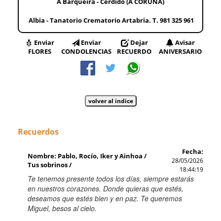
A Barqueira - Cerdido (A CORUÑA)
Albia - Tanatorio Crematorio Artabria. T. 981 325 961
Enviar
Enviar
Dejar
Avisar
FLORES
CONDOLENCIAS
RECUERDO
ANIVERSARIO
Recuerdos
Fecha:
Nombre: Pablo, Rocío, Iker y Ainhoa /
28/05/2026
Tus sobrinos /
18:44:19
Te tenemos presente todos los días, siempre estarás
en nuestros corazones. Donde quieras que estés,
deseamos que estés bien y en paz. Te queremos
Miguel, besos al cielo.