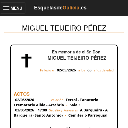
Esquelasde
Galicia
.es
MENU
Toggle
navigation
MIGUEL TEIJEIRO PÉREZ
En memoria de el Sr. Don
MIGUEL TEIJEIRO PÉREZ
02/05/2026
65
Falleció el
a los
años de edad
ACTOS
02/05/2026
Ferrol - Tanatorio
Velación
Crematorio Albia - Artabria
Sala 3
-
03/05/2026
17:00
A Barqueira - A
Sepelio y Funerales
Barqueira (Santo Antonio)
Cemiterio Parroquial
-