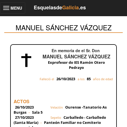
Esquelasde
Galicia
.es
MENU
Toggle
navigation
MANUEL SÁNCHEZ VÁZQUEZ
En memoria de el Sr. Don
MANUEL SÁNCHEZ VÁZQUEZ
Exprofesor do IES Ramón Otero
Pedrayo
26/10/2023
85
Falleció el
a los
años de edad
ACTOS
26/10/2023
Ourense -Tanatorio As
Velación
Burgas
Sala 5
-
27/10/2023
Carballedo - Carballedo
Sepelio
(Santa María)
Panteón Familiar no Cemiterio
-