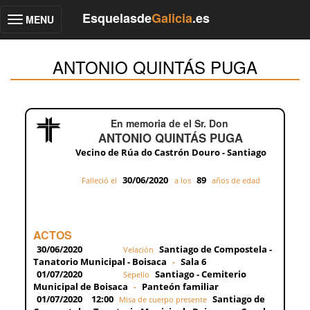
Esquelasde
Galicia
.es
MENU
Toggle
navigation
ANTONIO QUINTÁS PUGA
En memoria de el Sr. Don
ANTONIO QUINTÁS PUGA
Vecino de Rúa do Castrón Douro - Santiago
30/06/2020
89
Falleció el
a los
años de edad
ACTOS
30/06/2020
Santiago de Compostela -
Velación
Tanatorio Municipal - Boisaca
Sala 6
-
01/07/2020
Santiago - Cemiterio
Sepelio
Municipal de Boisaca
Panteón familiar
-
01/07/2020
12:00
Santiago de
Misa de cuerpo presente