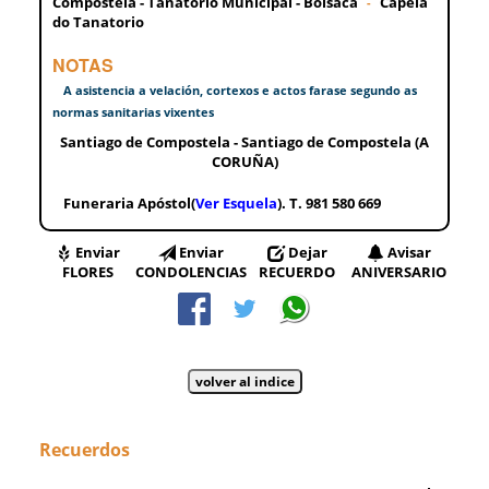
Compostela - Tanatorio Municipal - Boisaca
Capela
-
do Tanatorio
NOTAS
A asistencia a velación, cortexos e actos farase segundo as
normas sanitarias vixentes
Santiago de Compostela - Santiago de Compostela (A
CORUÑA)
Funeraria Apóstol(
Ver Esquela
). T. 981 580 669
Enviar
Enviar
Dejar
Avisar
FLORES
CONDOLENCIAS
RECUERDO
ANIVERSARIO
Recuerdos