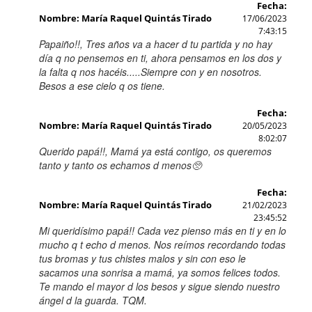
Fecha:
Nombre: María Raquel Quintás Tirado
17/06/2023
7:43:15
Papaiño!!, Tres años va a hacer d tu partida y no hay
día q no pensemos en ti, ahora pensamos en los dos y
la falta q nos hacéis.....Siempre con y en nosotros.
Besos a ese cielo q os tiene.
Fecha:
Nombre: María Raquel Quintás Tirado
20/05/2023
8:02:07
Querido papá!!, Mamá ya está contigo, os queremos
tanto y tanto os echamos d menos🥺
Fecha:
Nombre: María Raquel Quintás Tirado
21/02/2023
23:45:52
Mi queridísimo papá!! Cada vez pienso más en ti y en lo
mucho q t echo d menos. Nos reímos recordando todas
tus bromas y tus chistes malos y sin con eso le
sacamos una sonrisa a mamá, ya somos felices todos.
Te mando el mayor d los besos y sigue siendo nuestro
ángel d la guarda. TQM.