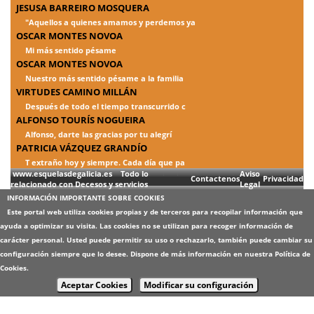
JESUSA BARREIRO MOSQUERA
"Aquellos a quienes amamos y perdemos ya
OSCAR MONTES NOVOA
Mi más sentido pésame
OSCAR MONTES NOVOA
Nuestro más sentido pésame a la familia
VIRTUDES CAMINO MILLÁN
Después de todo el tiempo transcurrido c
ALFONSO TOURÍS NOGUEIRA
Alfonso, darte las gracias por tu alegrí
PATRICIA VÁZQUEZ GRANDÍO
T extraño hoy y siempre. Cada día que pa
www.esquelasdegalicia.es Todo lo
Aviso
Contactenos
Privacidad
relacionado con Decesos y servicios
Legal
INFORMACIÓN IMPORTANTE SOBRE COOKIES
Este portal web utiliza cookies propias y de terceros para recopilar información que
ayuda a optimizar su visita. Las cookies no se utilizan para recoger información de
carácter personal. Usted puede permitir su uso o rechazarlo, también puede cambiar su
configuración siempre que lo desee. Dispone de más información en nuestra
Política de
Cookies
.