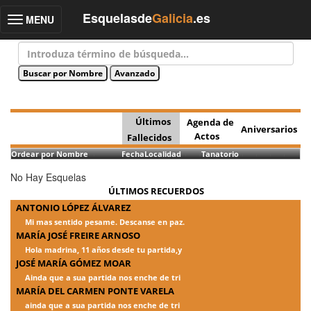
Esquelasde
Galicia
.es
MENU
Toggle
navigation
Últimos
Agenda de
Aniversarios
Actos
Fallecidos
Ordear por Nombre
Fecha
Localidad
Tanatorio
No Hay Esquelas
ÚLTIMOS RECUERDOS
ANTONIO LÓPEZ ÁLVAREZ
Mi mas sentido pesame. Descanse en paz.
MARÍA JOSÉ FREIRE ARNOSO
Hola madrina, 11 años desde tu partida,y
JOSÉ MARÍA GÓMEZ MOAR
Ainda que a sua partida nos enche de tri
MARÍA DEL CARMEN PONTE VARELA
ainda que a sua partida nos enche de tri