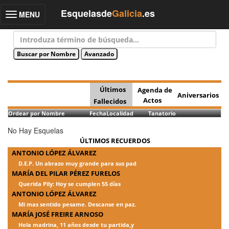
Esquelasde
Galicia
.es
MENU
Toggle
navigation
Últimos
Agenda de
Aniversarios
Actos
Fallecidos
Ordear por Nombre
Fecha
Localidad
Tanatorio
No Hay Esquelas
ÚLTIMOS RECUERDOS
ANTONIO LÓPEZ ÁLVAREZ
D.E.P. Un abrazo muy grande para sus pad
MARÍA DEL PILAR PÉREZ FURELOS
Querida Pily: Hoy se cumplen 55 días
ANTONIO LÓPEZ ÁLVAREZ
Mi mas sentido pesame. Descanse en paz.
MARÍA JOSÉ FREIRE ARNOSO
Hola madrina, 11 años desde tu partida,y