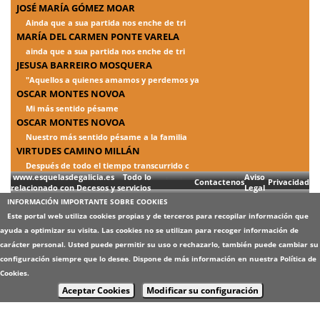
JOSÉ MARÍA GÓMEZ MOAR
Ainda que a sua partida nos enche de tri
MARÍA DEL CARMEN PONTE VARELA
ainda que a sua partida nos enche de tri
JESUSA BARREIRO MOSQUERA
"Aquellos a quienes amamos y perdemos ya
OSCAR MONTES NOVOA
Mi más sentido pésame
OSCAR MONTES NOVOA
Nuestro más sentido pésame a la familia
VIRTUDES CAMINO MILLÁN
Después de todo el tiempo transcurrido c
www.esquelasdegalicia.es Todo lo
Aviso
Contactenos
Privacidad
relacionado con Decesos y servicios
Legal
INFORMACIÓN IMPORTANTE SOBRE COOKIES
Este portal web utiliza cookies propias y de terceros para recopilar información que
ayuda a optimizar su visita. Las cookies no se utilizan para recoger información de
carácter personal. Usted puede permitir su uso o rechazarlo, también puede cambiar su
configuración siempre que lo desee. Dispone de más información en nuestra
Política de
Cookies
.